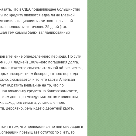
казать, что в США подавляющее большинство
ты по кредиту являются едва ли не главной
иканские специалисты считают серьезной
олг полностью в течение 25 дней (так
 лишая тем самым банки запланированных
ов в течение определенного периода. По сути,
м (30 + Ладней) 100%-ного погашения долга.
ами в качестве самостоятельной объясняется,
торых, восприятием беспроцентного периода
жно, сказывается и то, что карты American
ует обратить внимание на то, что по
ная владельцу средств на банковском счете,
овиям договора между эмитентом и клиентом,
 расходного лимита, установленного
в. Вероятно, речь идет о дебетной карте.
тоит в том, что проведенная по ней операция в
а операции превышает остаток по счету, то