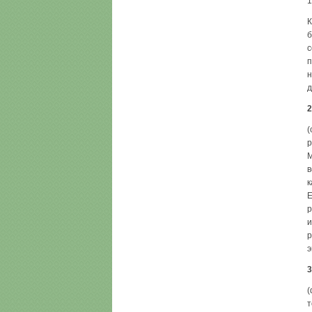
1
К
б
с
п
н
д
2
(
р
М
в
к
E
р
и
р
э
3
(
т