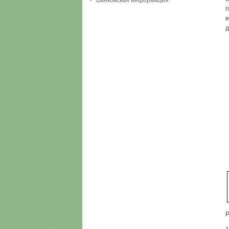
Банковская информация
г
е
д
Р