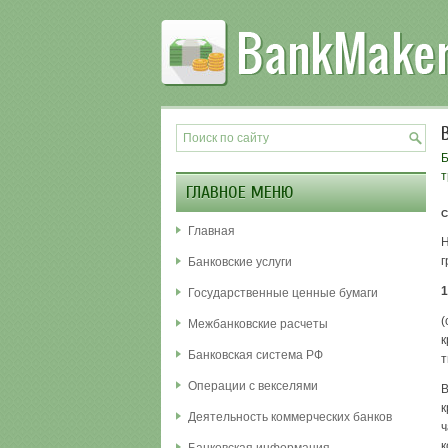
Б
т
ГЛАВНОЕ МЕНЮ
С
Главная
Н
г
Банковские услуги
1
Государственные ценные бумаги
(
Межбанковские расчеты
к
Банковская система РФ
т
Операции с векселями
В
к
Деятельность коммерческих банков
ч
к