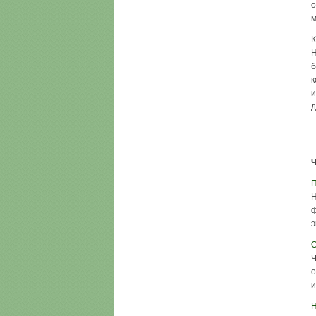
о
м
К
Н
б
к
и
д
Ч
П
Н
ф
э
О
Ч
о
и
Н