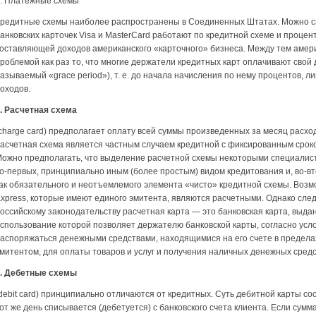
. Платежные схемы
редитные схемы наиболее распространены в Соединенных Штатах. Можно с
анковских карточек Visa и MasterCard работают по кредитной схеме и процен
оставляющей доходов американского «карточного» бизнеса. Между тем амер
роблемой как раз то, что многие держатели кредитных карт оплачивают свой д
азываемый «grace period»), т. е. до начала начисления по нему процентов,
оходов.
. Расчетная схема
charge card) предполагает оплату всей суммы произведенных за месяц расход
асчетная схема является частным случаем кредитной с фиксированным сроко
ожно предполагать, что выделение расчетной схемы некоторыми специалист
о-первых, принципиально иным (более простым) видом кредитования и, во-в
ак обязательного и неотъемлемого элемента «чисто» кредитной схемы. Возмо
xpress, которые имеют единого эмитента, являются расчетными. Однако след
оссийскому законодательству расчетная карта — это банковская карта, выдан
спользование которой позволяет держателю банковской карты, согласно усл
аспоряжаться денежными средствами, находящимися на его счете в пределах
митентом, для оплаты товаров и услуг и получения наличных денежных средст
. Дебетные схемы
debit сагd) принципиально отличаются от кредитных. Суть дебитной карты сос
от же день списывается (дебетуется) с банковского счета клиента. Если сумм