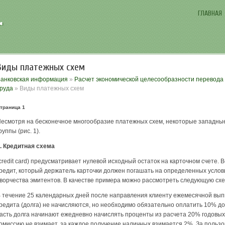
ГЛАВНАЯ
Виды платежных схем
анковская информация
»
Расчет экономической целесообразности перевода
руда
» Виды платежных схем
траница 1
есмотря на бесконечное многообразие платежных схем, некоторые западны
руппы (рис. 1).
. Кредитная схема
credit card) предусматривает нулевой исходный остаток на карточном счете. 
редит, который держатель карточки должен погашать на определенных услови
ворчества эмитентов. В качестве примера можно рассмотреть следующую схе
 течение 25 календарных дней после направления клиенту ежемесячной выпи
редита (долга) не начисляются, но необходимо обязательно оплатить 10% д
асть долга начинают ежедневно начислять проценты из расчета 20% годовых.
омиссию не взимает, за каждое получение наличных взимается 2%. За пользов