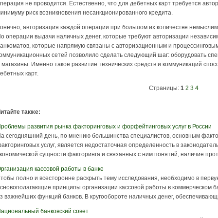
перация не проводится. Естественно, что для дебетных карт требуется автор
инимуму риск возникновения несанкционированного кредита.
онечно, авторизация каждой операции при большом их количестве немыслима
о операции выдачи наличных денег, которые требуют авторизации независим
анкоматов, которые напрямую связаны с авторизационным и процессинговы
оммуникационных сетей позволило сделать следующий шаг: оборудовать спе
 магазины. Именно такое развитие технических средств и коммуникаций сп
ебетных карт.
Страницы:
1
2
3
4
итайте также:
роблемы развития рынка факторинговых и форфейтинговых услуг в России
а сегодняшний день, по мнению большинства специалистов, основным фак
акторинговых услуг, является недостаточная определенность в законодател
кономической сущности факторинга и связанных с ним понятий, наличие проти
рганизация кассовой работы в банке
тобы полно и всесторонне раскрыть тему исследования, необходимо в перву
сновополагающие принципы организации кассовой работы в коммерческом ба
з важнейших функций банков. В кругообороте наличных денег, обеспечивающи
ациональный банковский совет