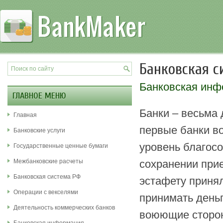
Банковская с
Банковская ин
ГЛАВНОЕ МЕНЮ
Банки – весьма 
Главная
первые банки воз
Банковские услуги
уровень благос
Государственные ценные бумаги
Межбанковские расчеты
сохранении при
Банковская система РФ
эстафету приня
Операции с векселями
принимать деньг
Деятельность коммерческих банков
воюющие сторон