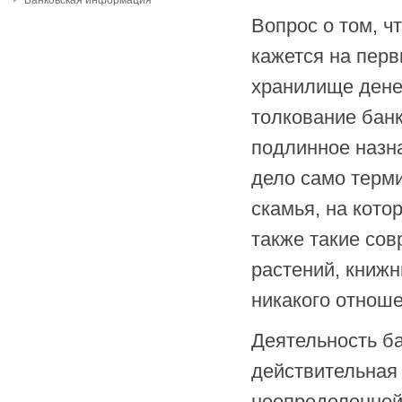
Банковская информация
Вопрос о том, чт
кажется на перв
хранилище денег
толкование банк
подлинное назн
дело само терм
скамья, на кото
также такие сов
растений, книжн
никакого отноше
Деятельность ба
действительная
неопределенной.