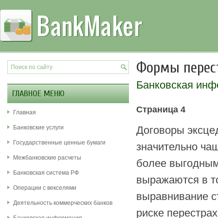
Формы перес
Банковская ин
ГЛАВНОЕ МЕНЮ
Страница 4
Главная
Банковские услуги
Договоры эксце
Государственные ценные бумаги
значительно чащ
Межбанковские расчеты
более выгодным
Банковская система РФ
выражаются в т
Операции с векселями
выравнивание с
Деятельность коммерческих банков
риске перестрах