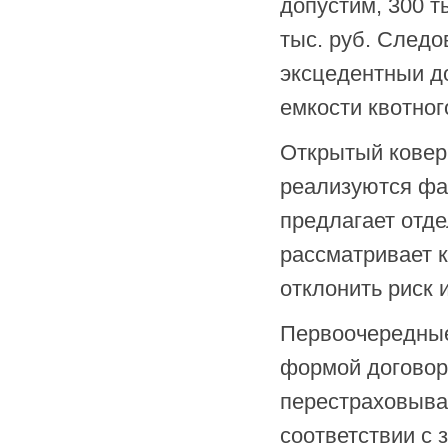
допустим, 300 т
тыс. руб. Следо
эксцедентныи до
емкости квотног
Открытый ковер,
реализуются фа
предлагает отде
рассматривает к
отклонить риск
Первоочередные
формой договора
перестраховывае
соответствии с 