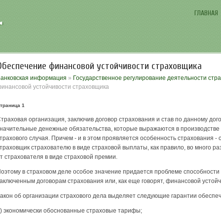
ГЛАВНАЯ
Обеспечение финансовой устойчивости страховщика
анковская информация
»
Государственное регулирование деятельности стр
инансовой устойчивости страховщика
траница 1
траховая организация, заключив договор страхования и став по данному дог
начительные денежные обязательства, которые выражаются в производстве
трахового случая. Причем - и в этом проявляется особенность страхования -
траховщик страхователю в виде страховой выплаты, как правило, во много р
т страхователя в виде страховой премии.
оэтому в страховом деле особое значение придается проблеме способности
аключенным договорам страхования или, как еще говорят, финансовой устойч
акон об организации страхового дела выделяет следующие гарантии обеспе
) экономически обоснованные страховые тарифы;