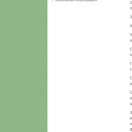
Банковская информация
2
п
3
4
Ч
о
С
о
Г
с
О
р
С
и
ц
З
и
о
ф