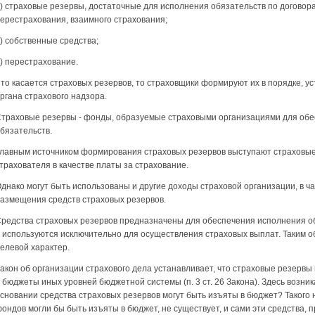
) страховые резервы, достаточные для исполнения обязательств по договора
ерестрахования, взаимного страхования;
) собственные средства;
) перестрахование.
то касается страховых резервов, то страховщики формируют их в порядке, 
ргана страхового надзора.
траховые резервы - фонды, образуемые страховыми организациями для обе
бязательств.
лавным источником формирования страховых резервов выступают страховые 
трахователя в качестве платы за страхование.
днако могут быть использованы и другие доходы страховой организации, в ч
азмещения средств страховых резервов.
редства страховых резервов предназначены для обеспечения исполнения о
 используются исключительно для осуществления страховых выплат. Таким
елевой характер.
акон об организации страхового дела устанавливает, что страховые резерв
 бюджеты иных уровней бюджетной системы (п. 3 ст. 26 Закона). Здесь возника
сновании средства страховых резервов могут быть изъяты в бюджет? Такого н
ондов могли бы быть изъяты в бюджет, не существует, и сами эти средства,