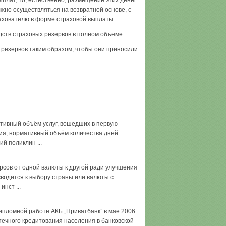
плат, то, естественно, размещение этих денег
лжно осуществляться на возвратной основе, с
рахователю в форме страховой выплаты.
дств страховых резервов в полном объеме.
резервов таким образом, чтобы они приносили
тивный объём услуг, вошедших в первую
ия, нормативный объём количества дней
й поликлин ...
ов от одной валюты к другой ради улучшения
водится к выбору страны или валюты с
нст ...
пломной работе АКБ „Приватбанк” в мае 2006
отечного кредитования населения в банковской