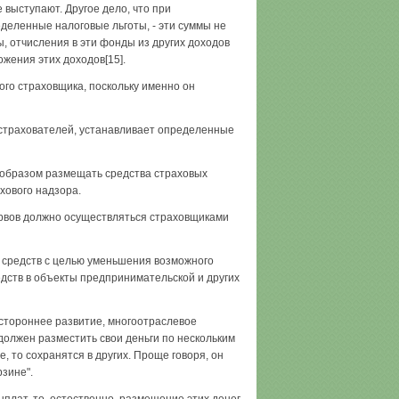
 выступают. Другое дело, что при
деленные налоговые льготы, - эти суммы не
, отчисления в эти фонды из других доходов
жения этих доходов[15].
ого страховщика, поскольку именно он
ах страхователей, устанавливает определенные
м образом размещать средства страховых
хового надзора.
рвов должно осуществляться страховщиками
 средств с целью уменьшения возможного
дств в объекты предпринимательской и других
стороннее развитие, многоотраслевое
должен разместить свои деньги по нескольким
, то сохранятся в других. Проще говоря, он
зине".