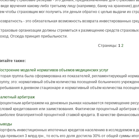
оскольку страховые резервы - это деньги, предназначенные для страховых вы
 виде вручения какому-либо третьему лицу (например, банку на хранение) до
ем чтобы страховщик мог получить эти деньги обратно с целью выдачи их ст
озвратность - это обязательная возможность возврата инвестированных сре
траховые организации должны стремиться к размещению средств страховых 
оход. Отсюда принцип прибыльности.
Страницы:
1
2
итайте также:
остроение моделей нормативов объемов медицинских услуг
торая группа была сформирована из показателей, регламентирующий норма
руппу, это: нормативный объём количества посещений больничного учрежден
ребывания в дневном стационаре и нормативный объём количества посещени
алютный арбитраж
роцентным арбитражем на денежных рынках называется перемещение ресурс
словий кредитования или заимствования. Фактически процентный арбитраж с
аиболее благоприятной процентной ставкой кредита. В качестве финансовых и
Выводы
ортфель инвестиционных ипотечных кредитов населению в исследуемом в ди
ода превысил 3 млрд.грн., то есть его доля достигла 30% от общей суммы ип