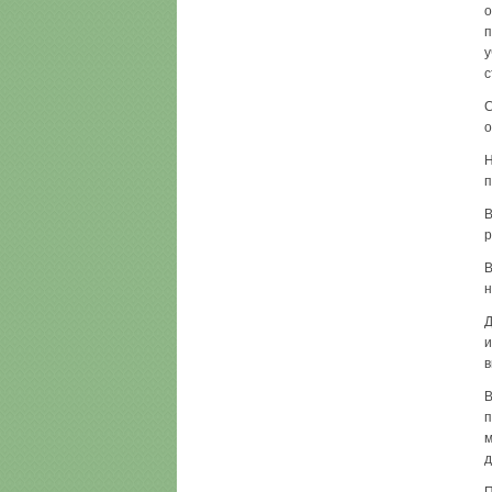
о
п
у
с
С
о
Н
п
В
р
В
н
Д
и
в
В
п
м
д