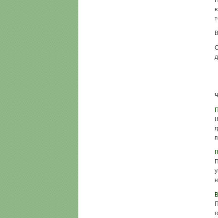
П
в
т
В
С
д
Ч
П
В
г
п
В
П
у
н
П
г