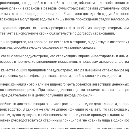
рганизации, находящийся в его собственности, объектом налогообложения не
еречислении в страховые резервы сумм страховых премий установлены опре
читываются при определении налогооблагаемого дохода. Но с другой стороны
траховщика могут производиться лишь после прохождения стадии налогообло
охранение средств страховых резервов - это проблема в первую очередь сам
твечает за исполнение своих обязательств по договору страхования.
о и государство, как правило, не остается в стороне, а, действуя в интерес
равила, способствующие сохранности указанных средств.
 связи с этим предусмотрено, что страховщики вправе инвестировать и ины
езервов в порядке, установленном нормативным правовым актом органа стра
 качестве общих принципов предусмотрено, что размещение страховых резе
а условиях диверсификации, возвратности, прибыльности и ликвидности.
иверсификация - это наличие широкого круга объектов инвестиций денежных
нвестиционного риска. При этом под инвестициями понимается вложение сре
идов деятельности в целях получения дохода (прибыли).
ообще-то диверсификация означает расширение видов деятельности, разно
роизводство. В данном же случае диверсификация означает, что страховщик 
естам, руководствуясь соображением, что если деньги пропадут в одном месте
олжен руководствоваться старинным принципом "не хранить яйца в одной кор