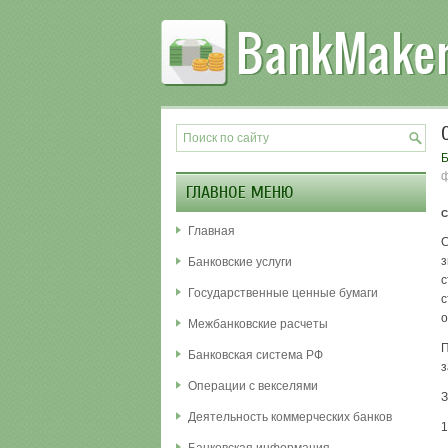
Б
ф
ГЛАВНОЕ МЕНЮ
С
Главная
С
з
Банковские услуги
с
Государственные ценные бумаги
с
о
Межбанковские расчеты
П
Банковская система РФ
з
Операции с векселями
З
Деятельность коммерческих банков
1