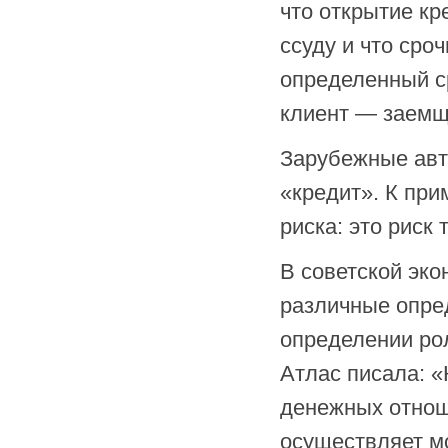
что открытие кр
ссуду и что сро
определенный ср
клиент — заемщи
Зарубежные авт
«кредит». К при
риска: это риск 
В советской эк
различные опре
определении рол
Атлас писала: «
денежных отнош
осуществляет м