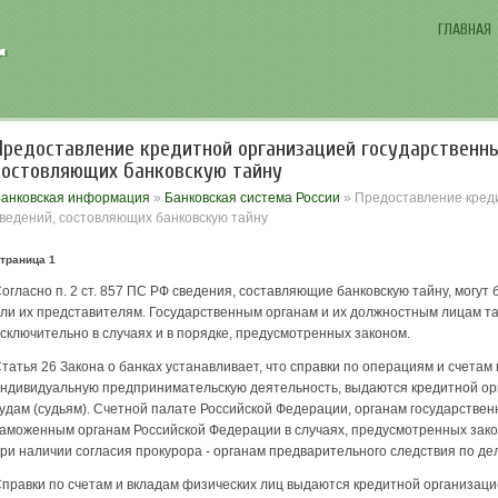
ГЛАВНАЯ
Предоставление кредитной организацией государственны
состовляющих банковскую тайну
анковская информация
»
Банковская система России
» Предоставление кред
ведений, состовляющих банковскую тайну
траница 1
огласно п. 2 ст. 857 ПС РФ сведения, составляющие банковскую тайну, могу
ли их представителям. Государственным органам и их должностным лицам т
сключительно в случаях и в порядке, предусмотренных законом.
татья 26 Закона о банках устанавливает, что справки по операциям и счета
ндивидуальную предпринимательскую деятель­ность, выдаются кредитной ор
удам (судьям). Счетной палате Российской Федерации, органам государствен
аможенным органам Российской Федерации в случаях, предусмотренных зако­
ри наличии согласия прокурора - органам предварительного следствия по дел
правки по счетам и вкладам физических лиц выдаются кредитной организацие