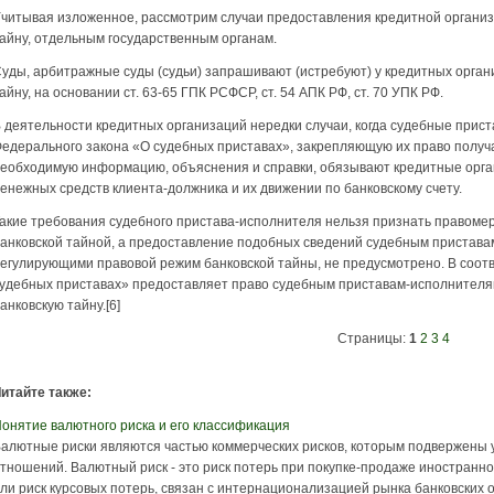
читывая изложенное, рассмотрим случаи предоставления кредитной организ
айну, отдельным государственным органам.
уды, арбитражные суды (судьи) запрашивают (истребуют) у кредитных орга
айну, на основании ст. 63-65 ГПК РСФСР, ст. 54 АПК РФ, ст. 70 УПК РФ.
 деятельности кредитных организаций нередки случаи, когда судебные прист
едерального закона «О судебных при­ставах», закрепляющую их право полу
еобходимую информацию, объяснения и справки, обязывают кредит­ные орга
енежных средств кли­ента-должника и их движении по банковскому счету.
акие требования судебного пристава-исполнителя нельзя признать правом
анковской тайной, а предоставление подобных сведений судебным пристава
егулирующими правовой режим банковской тайны, не предусмотрено. В соотве
удебных приставах» предоставляет право судебным приставам-исполнителям
анковскую тайну.[6]
Страницы:
1
2
3
4
итайте также:
онятие валютного риска и его классификация
алютные риски являются частью коммерческих рисков, которым подвержены 
тношений. Валютный риск - это риск потерь при покупке-продаже иностранн
ли риск курсовых потерь, связан с интернационализацией рынка банковских оп