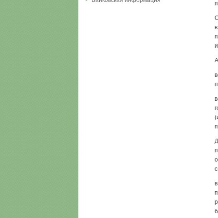
Банковская информация
п
С
в
п
и
А
в
п
в
г
(
п
Д
п
о
с
в
п
р
б