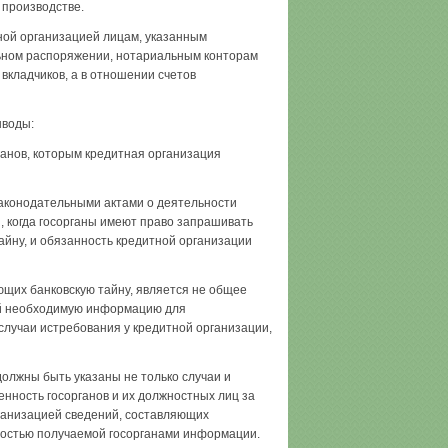
 производстве.
тной организацией лицам, указанным
ьном распоряжении, нотариальным кон­торам
вкладчиков, а в отношении счетов
ыводы:
анов, которым кредитная организация
аконодательными актами о деятельности
, когда госорганы имеют право за­прашивать
айну, и обязанность кредитной организации
ющих банковскую тайну, является не общее
ий необходимую информацию для
случаи истребования у кредитной организации,
должны быть указаны не только случаи и
енность госорганов и их должно­стных лиц за
ганизацией сведений, составляющих
ностью получаемой госорганами ин­формации.