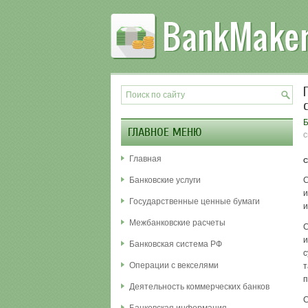
Б
ГЛАВНОЕ МЕНЮ
с
Главная
С
Банковские услуги
С
и
Государственные ценные бумаги
и
Межбанковские расчеты
С
и
Банковская система РФ
с
Операции с векселями
т
п
Деятельность коммерческих банков
С