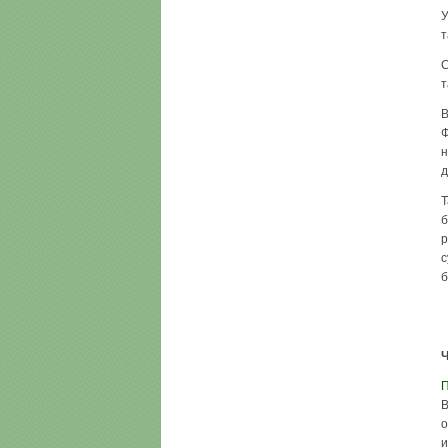
У
т
С
т
В
Ф
н
д
Т
б
р
с
б
Ч
П
В
о
и