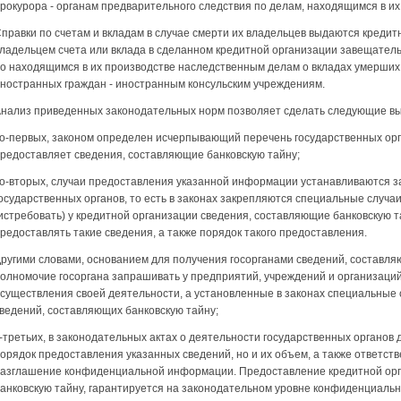
рокурора - органам предварительного следствия по делам, находящимся в их
правки по счетам и вкладам в случае смерти их владельцев выдаются креди
ладельцем счета или вклада в сделанном кредитной организации завещател
о находящимся в их производстве наследственным делам о вкладах умерших 
ностранных граждан - иностран­ным консульским учреждениям.
нализ приведенных законодательных норм позволяет сделать следующие в
о-первых, законом определен исчерпывающий перечень государственных орг
редоставляет сведения, составляющие банковскую тайну;
о-вторых, случаи предоставления указанной информации устанавливаются з
осударственных органов, то есть в законах закрепляются специальные случаи
истребовать) у кредитной организации сведения, составляющие бан­ковскую т
редоставлять такие све­дения, а также порядок такого предоставления.
ругими словами, основанием для получения госорганами сведений, составля
олномочие госоргана запраши­вать у предприятий, учреждений и организац
существления своей деятельности, а установленные в законах специальные 
ведений, составляющих банков­скую тайну;
-третьих, в законодательных актах о деятельности государственных орга­нов 
орядок предоставления указан­ных сведений, но и их объем, а также ответств
азглашение конфиденциальной информации. Предоставление кре­дитной ор
анковскую тайну, гарантируется на законодательном уровне конфиденциаль