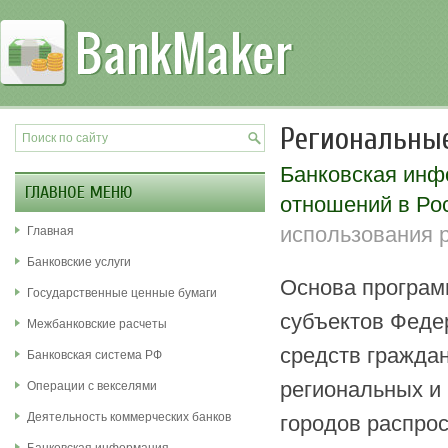
Региональны
Банковская ин
ГЛАВНОЕ МЕНЮ
отношений в Ро
использования 
Главная
Банковские услуги
Основа программ
Государственные ценные бумаги
субъектов Феде
Межбанковские расчеты
средств гражда
Банковская система РФ
региональных и
Операции с векселями
Деятельность коммерческих банков
городов распро