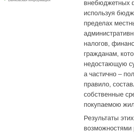
Банковская информация
внебюджетных ф
используя бюдж
пределах местн
административн
налогов, финан
гражданам, кот
недостающую су
а частично – по
правило, состав
собственные ср
покупаемою жил
Результаты эти
возможностями 