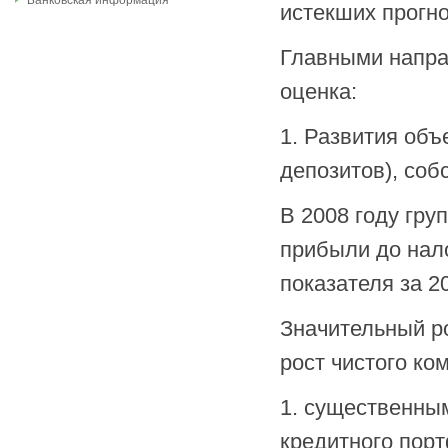
Банковская информация
истекших прогно
Главными напра
оценка:
1. Развития объ
депозитов), соб
В 2008 году гру
прибыли до нал
показателя за 20
Значительный ро
рост чистого ко
1. существенны
кредитного портф