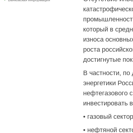
Банковская информация
катастрофическ
промышленности
который в сред
износа основных
роста российско
достигнутые пок
В частности, п
энергетики Рос
нефтегазового 
инвестировать 
• газовый сектор
• нефтяной секто