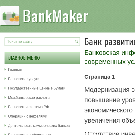
Банк развити
Банковская ин
ГЛАВНОЕ МЕНЮ
современных ус
Главная
Страница 1
Банковские услуги
Модернизация э
Государственные ценные бумаги
Межбанковские расчеты
повышение уров
Банковская система РФ
экономического
Операции с векселями
увеличения объ
Деятельность коммерческих банков
Отсутствие инве