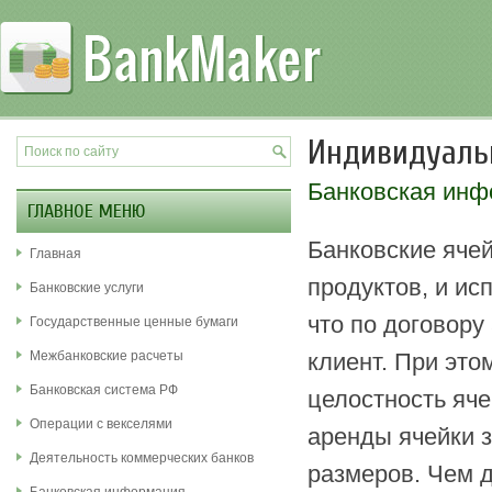
Индивидуаль
Банковская ин
ГЛАВНОЕ МЕНЮ
Банковские ячей
Главная
продуктов, и ис
Банковские услуги
что по договору
Государственные ценные бумаги
Межбанковские расчеты
клиент. При это
Банковская система РФ
целостность яче
Операции с векселями
аренды ячейки з
Деятельность коммерческих банков
размеров. Чем 